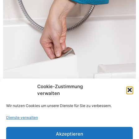
Cookie-Zustimmung
Badewannentür nachträglich einbauen lassen. Auch als
verwalten
Duscheinstieg zu nutzen. Selbständig und unabhängig
Wir nutzen Cookies um unsere Dienste für Sie zu verbessern.
sein, auch im Alter oder mit körperlicher Einschränkung.
Genau dafür wurde die Badewannentür entwickelt. Mit
Dienste verwalten
der Badewannentür bekommen Sie ein […]
Akzeptieren